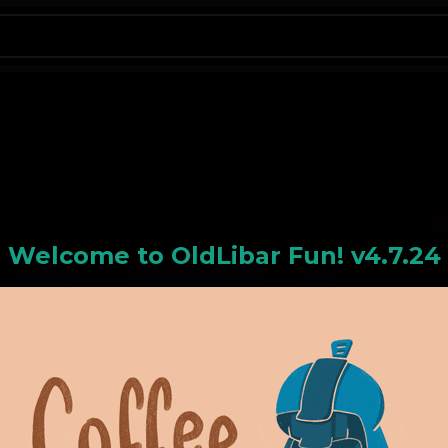
N
Welcome to
OldLiba
r Fun! v4.7.24