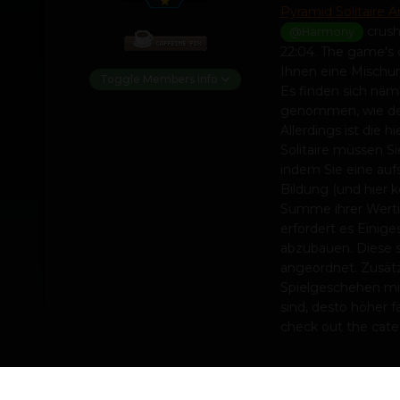
Pyramid Solitaire 
crushi
@Harmony
22:04. The game's o
Ihnen eine Mischun
Toggle Members Info
Es finden sich näm
genommen, wie der 
Allerdings ist die 
Solitaire müssen Si
indem Sie eine auf
Bildung (und hier 
Summe ihrer Wertig
erfordert es Einige
abzubauen. Diese 
angeordnet. Zusätzli
Spielgeschehen mit
sind, desto höher 
check out the cat