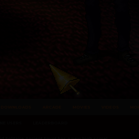
DOWNLOADS
ARCADE
MOVIES
VIDEOS
MO
NE USERS
LEADERBOARD
d Solitaire Ancient Egypt has a new high score!