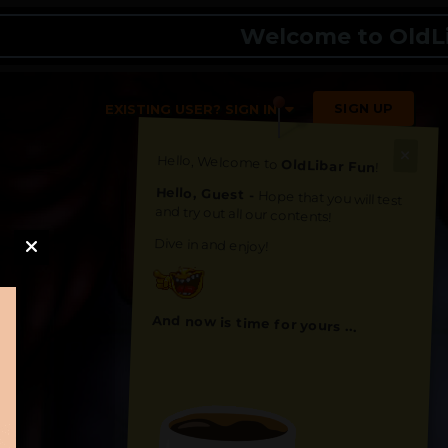
Welcome to OldLibar F
SIGN UP
EXISTING USER? SIGN IN
Hello, Welcome to
OldLibar Fun
!
Hello, Guest -
Hope that you will test
and try out all our contents!
Dive in and enjoy!
And now is time for yours ...