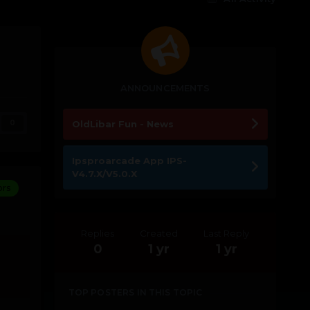
ANNOUNCEMENTS
0
OldLibar Fun - News
Ipsproarcade App IPS-
V4.7.X/V5.0.X
ors
Replies
Created
Last Reply
0
1 yr
1 yr
TOP POSTERS IN THIS TOPIC