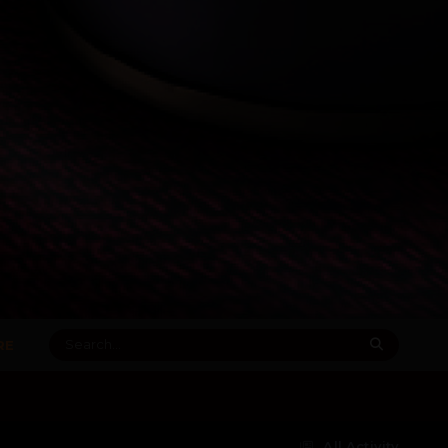
RE
All Activity