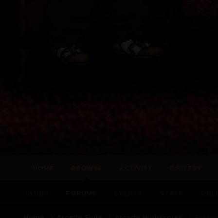
HOME
BROWSE
ACTIVITY
GALLERY
CLUBS
FORUMS
EVENTS
STAFF
ONLI
Home
Arcade Suite
Arcade Highscores
Pyrami