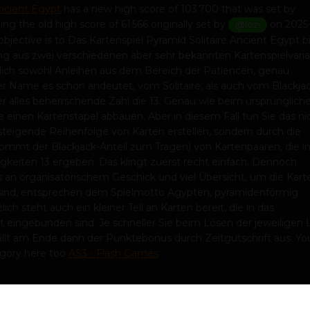
Ancient Egypt
has a new high score of 103 700 that was set by
ng the old high score of 61 566 originally set by
on 2025
@lozi
bjective is to Das Kartenspiel Pyramid Solitaire Ancient Egypt b
g aus zwei verschiedenen aber sehr bekannten Kartenspielvaria
lich sowohl Anleihen aus dem Bereich der Patiencen, genau
Name es schon andeutet, vom Solitaire, als auch vom Blackjac
hier alles beherrschende Zahl die 13. Genau wie beim ursprünglich
e einen Kartenstapel abbauen. Aber in diesem Fall tun Sie das nic
steigende Reihenfolge von Karten erstellen, sondern durch die
kommt der Blackjack-Anteil zum Tragen) von Kartenpaaren, die in
keiten 13 ergeben. Das klingt zuerst recht einfach. Dennoch
s an organisatorischem Geschick und viel Übersicht, um die Karte
sind, entsprechen dem Spielmotto Ägypten, pyramidenförmig
ch steht auch ein kleiner Teil an Karten bereit, die in das
 eingebunden sind. Je schneller Sie beim Lösen der jeweiligen 
fällt am Ende dann der Punktebonus durch Zeitgutschrift aus. Yo
egory here too
AS3 - Flash Games