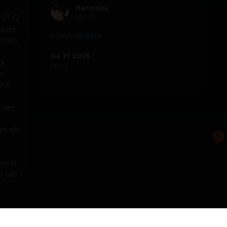
Harmony
1 post
-07-12
ietet
POPULAR DAYS
nten.
Jul 17 2025
k.
1 post
en
ht,
 der
n alle
Level
u can