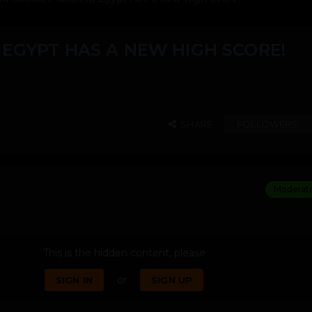
 EGYPT HAS A NEW HIGH SCORE!
SHARE
FOLLOWERS
5
Moderat
This is the hidden content, please
or
SIGN IN
SIGN UP