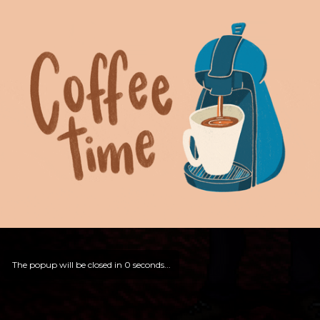
The popup will be closed in
0
seconds...