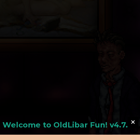
Welcome to
OldLiba
r Fun! v4.7.24